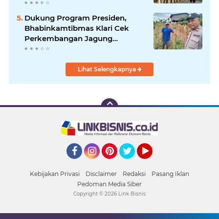
Periode 2026–2029
Dukung Program Presiden,
Bhabinkamtibmas Klari Cek
Perkembangan Jagung
Bersama Petani
Lihat Selengkapnya
Facebook
Instagram
Pinterest
Twitter
YouTube
Kebijakan Privasi
Disclaimer
Redaksi
Pasang Iklan
Pedoman Media Siber
Copyright ©
2026 Link Bisnis