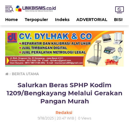
Home
Terpopuler
Indeks
ADVERTORIAL
BISNIS
›
BERITA UTAMA
Salurkan Beras SPHP Kodim
1209/Bengkayang Melalui Gerakan
Pangan Murah
Redaksi
9/18/2025 | 20:47 WIB |
0
Views