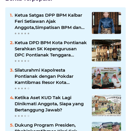
Ketua Satgas DPP BPM Kalbar
Feri Setiawan Ajak
Anggota,Simpatisan BPM dan
Masyarakat Kibarkan Merah
Putih Sambut HUT ke-81 RI
Ketua DPD BPM Kota Pontianak
Serahkan SK Kepengurusan
DPC Pontianak Tenggara
Periode 2026–2029
Silaturahmi Kapolresta
Pontianak dengan Pokdar
Kamtibmas Resor Kota
Pontianak
Ketika Aset KUD Tak Lagi
Dinikmati Anggota, Siapa yang
Bertanggung Jawab?
Dukung Program Presiden,