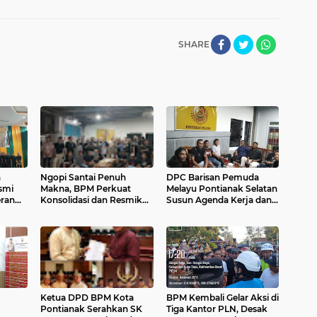
SHARE
n
Ngopi Santai Penuh
DPC Barisan Pemuda
smi
Makna, BPM Perkuat
Melayu Pontianak Selatan
eran
Konsolidasi dan Resmikan
Susun Agenda Kerja dan
Kalbar
DPC Pontianak Kota
Program Strategis untuk
Kemajuan Organisasi
Ketua DPD BPM Kota
BPM Kembali Gelar Aksi di
Pontianak Serahkan SK
Tiga Kantor PLN, Desak