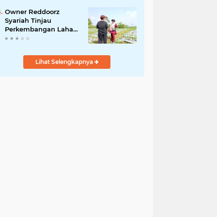
BPM dan Masyarakat
Kibarkan Merah Putih
Owner Reddoorz
Sambut HUT ke-81 RI
Syariah Tinjau
Perkembangan Lahan
Perkebunan Di
Kalicecep Wonosobo
Lihat Selengkapnya