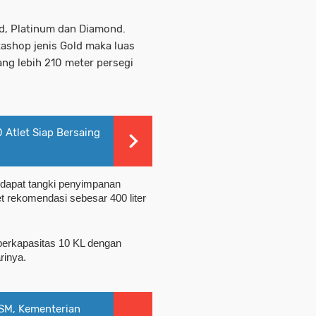
ld, Platinum dan Diamond.
ashop jenis Gold maka luas
ng lebih 210 meter persegi
Atlet Siap Bersaing
ndapat tangki penyimpanan 
 rekomendasi sebesar 400 liter 
berkapasitas 10 KL dengan 
rinya.
SM, Kementerian