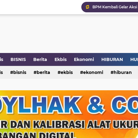
is
BISNIS
Berita
Ekbis
Ekonomi
HIBURAN
HU
is
NI
PENDIDIKAN
bisnis
berita
PERBANKAN
ekbis
ekonomi
PERDAGANGAN
hiburan
PER
pendidikan
perbankan
perdagangan
perist