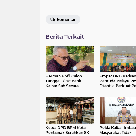
komentar
Berita Terkait
Herman Hofi: Calon
Empat DPD Barisa
Tunggal Dirut Bank
Pemuda Melayu Re
Kalbar Sah Secara
Dilantik, Perkuat P
Regulasi
Pemuda Melayu di 
Ketua DPD BPM Kota
Polda Kalbar Imbau
Pontianak Serahkan SK
Masyarakat Tidak