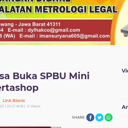
Vi
isa Buka SPBU Mini
rtashop
Link Bisnis
020 | 20:21 WIB |
0
Views
Ar
SHARE