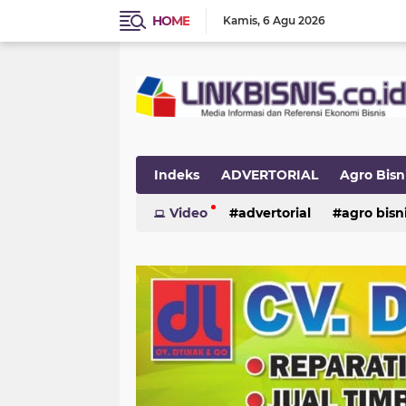
HOME
Kamis
6 Agu 2026
Indeks
ADVERTORIAL
Agro Bisn
INTERNASIONAL
Video
advertorial
NASIONAL
agro bisn
OPI
UMKM
Ukm
internasional
nasional
opini
umkm
ukm