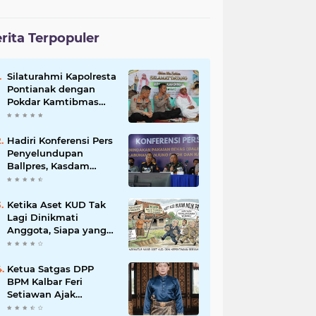
rita Terpopuler
Silaturahmi Kapolresta
Pontianak dengan
Pokdar Kamtibmas
Resor Kota Pontianak
Hadiri Konferensi Pers
Penyelundupan
Ballpres, Kasdam
XII/Tpr Tegaskan
Sinergisitas Jaga
Perbatasan Kalbar
Ketika Aset KUD Tak
Lagi Dinikmati
Anggota, Siapa yang
Bertanggung Jawab?
Ketua Satgas DPP
BPM Kalbar Feri
Setiawan Ajak
Anggota,Simpatisan