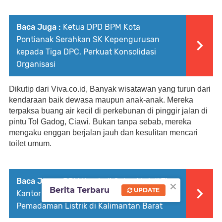
Baca Juga :
Ketua DPD BPM Kota
Pontianak Serahkan SK Kepengurusan
kepada Tiga DPC, Perkuat Konsolidasi
Organisasi
Dikutip dari Viva.co.id, Banyak wisatawan yang turun dari 
kendaraan baik dewasa maupun anak-anak. Mereka 
terpaksa buang air kecil di perkebunan di pinggir jalan di 
pintu Tol Gadog, Ciawi. Bukan tanpa sebab, mereka 
mengaku enggan berjalan jauh dan kesulitan mencari 
toilet umum.
Baca Juga :
BPM Kembali Gelar Aksi di Tiga
×
Berita Terbaru
UPDATE
Kantor PLN, Desak Tanggung Jawab Atas
Pemadaman Listrik di Kalimantan Barat