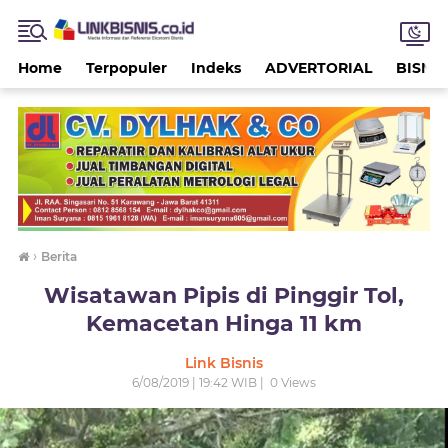
Home
Terpopuler
Indeks
ADVERTORIAL
BISNIS
›
Berita
Wisatawan Pipis di Pinggir Tol,
Kemacetan Hinga 11 km
Link Bisnis
6/08/2019 | 19:42 WIB |
0
Views