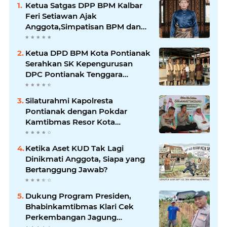
Ketua Satgas DPP BPM Kalbar
Feri Setiawan Ajak
Anggota,Simpatisan BPM dan
Masyarakat Kibarkan Merah
Putih Sambut HUT ke-81 RI
Ketua DPD BPM Kota Pontianak
Serahkan SK Kepengurusan
DPC Pontianak Tenggara
Periode 2026–2029
Silaturahmi Kapolresta
Pontianak dengan Pokdar
Kamtibmas Resor Kota
Pontianak
Ketika Aset KUD Tak Lagi
Dinikmati Anggota, Siapa yang
Bertanggung Jawab?
Dukung Program Presiden,
Bhabinkamtibmas Klari Cek
Perkembangan Jagung