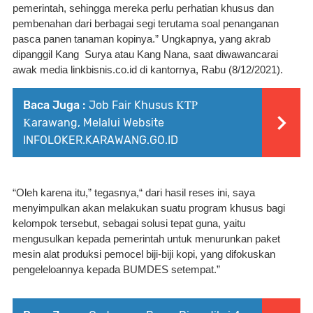
pemerintah, sehingga mereka perlu perhatian khusus dan 
pembenahan dari berbagai segi terutama soal penanganan 
pasca panen tanaman kopinya.” Ungkapnya, yang akrab 
dipanggil Kang  Surya atau Kang Nana, saat diwawancarai 
awak media linkbisnis.co.id di kantornya, Rabu (8/12/2021).
Baca Juga :
Job Fair Khusus ΚΤΡ
Κarawang, Melalui Website
INFOLOKER.KARAWANG.GO.ID
“Oleh karena itu,” tegasnya,“ dari hasil reses ini, saya 
menyimpulkan akan melakukan suatu program khusus bagi 
kelompok tersebut, sebagai solusi tepat guna, yaitu 
mengusulkan kepada pemerintah untuk menurunkan paket 
mesin alat produksi pemocel biji-biji kopi, yang difokuskan 
pengeleloannya kepada BUMDES setempat.” 