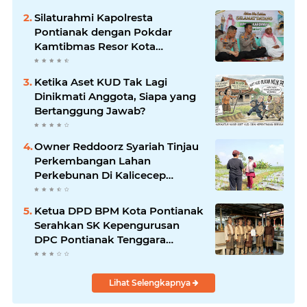
Putih Sambut HUT ke-81 RI
Silaturahmi Kapolresta
Pontianak dengan Pokdar
Kamtibmas Resor Kota
Pontianak
Ketika Aset KUD Tak Lagi
Dinikmati Anggota, Siapa yang
Bertanggung Jawab?
Owner Reddoorz Syariah Tinjau
Perkembangan Lahan
Perkebunan Di Kalicecep
Wonosobo
Ketua DPD BPM Kota Pontianak
Serahkan SK Kepengurusan
DPC Pontianak Tenggara
Periode 2026–2029
Lihat Selengkapnya