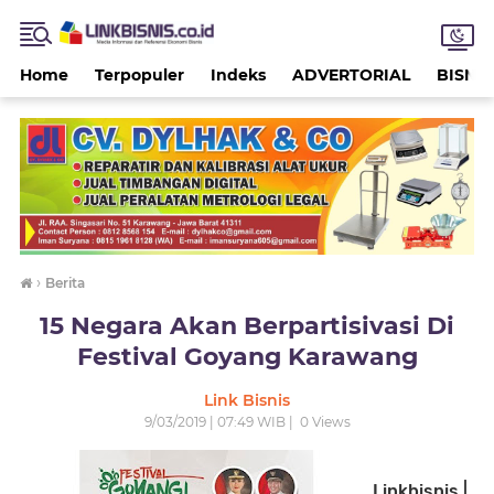
Home
Terpopuler
Indeks
ADVERTORIAL
BISNIS
›
Berita
15 Negara Akan Berpartisivasi Di
Festival Goyang Karawang
Link Bisnis
9/03/2019 | 07:49 WIB |
0
Views
Linkbisnis |