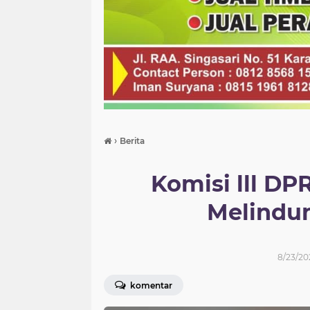
›
Berita
Komisi lll DPR
Melindu
8/23/20
komentar