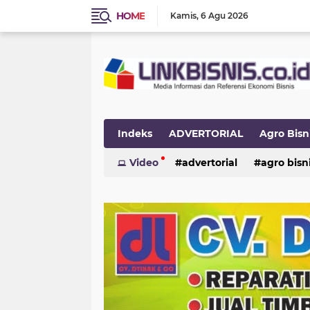
HOME
Kamis
6 Agu 2026
Indeks
ADVERTORIAL
Agro Bisn
INTERNASIONAL
Video
advertorial
NASIONAL
agro bisn
OPI
UMKM
Ukm
internasional
nasional
opini
umkm
ukm