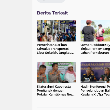
Berita Terkait
Pemerintah Berikan
Owner Reddoorz Sy
Stimulus Transportasi
Tinjau Perkemban
Libur Sekolah, Jangkau
Lahan Perkebunan 
Jutaan Penumpang
Kalicecep Wonoso
Silaturahmi Kapolresta
Hadiri Konferensi P
Pontianak dengan
Penyelundupan Ball
Pokdar Kamtibmas Resor
Kasdam XII/Tpr Teg
Kota Pontianak
Sinergisitas Jaga
Perbatasan Kalbar