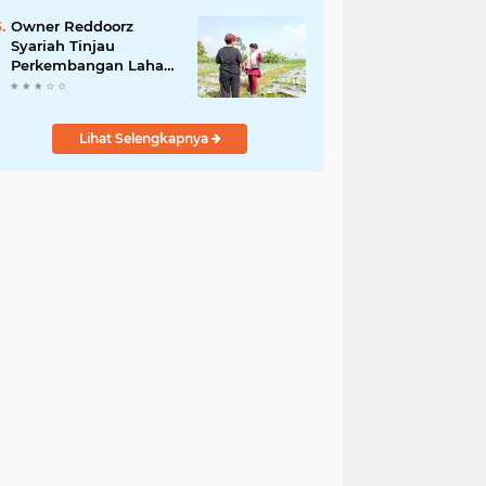
Owner Reddoorz
Syariah Tinjau
Perkembangan Lahan
Perkebunan Di
Kalicecep Wonosobo
Lihat Selengkapnya