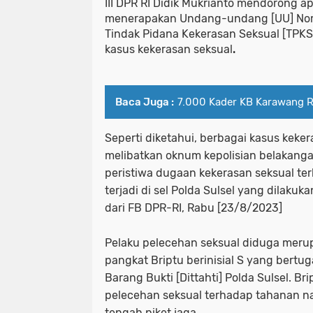
III DPR RI Didik Mukrianto mendorong 
menerapakan Undang-undang [UU] Nom
Tindak Pidana Kekerasan Seksual [TPKS
kasus kekerasan seksual
.
Baca Juga :
7.000 Kader KB Karawang 
Seperti diketahui, berbagai kasus keke
melibatkan oknum kepolisian belakangan
peristiwa dugaan kekerasan seksual t
terjadi di sel Polda Sulsel yang dilakukan
dari FB DPR-RI, Rabu [23/8/2023]
Pelaku pelecehan seksual diduga meru
pangkat Briptu berinisial S yang bertug
Barang Bukti [Dittahti] Polda Sulsel. B
pelecehan seksual terhadap tahanan n
tengah piket jaga.