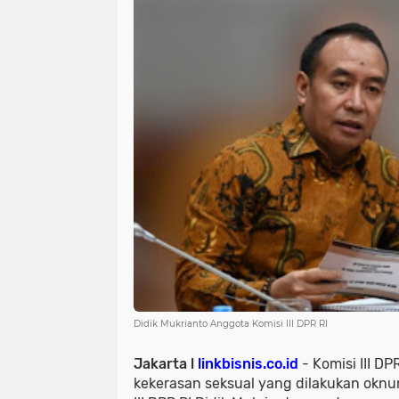
Didik Mukrianto Anggota Komisi III DPR RI
Jakarta
l
linkbisnis.co.id
- Komisi III DP
kekerasan seksual yang dilakukan oknu