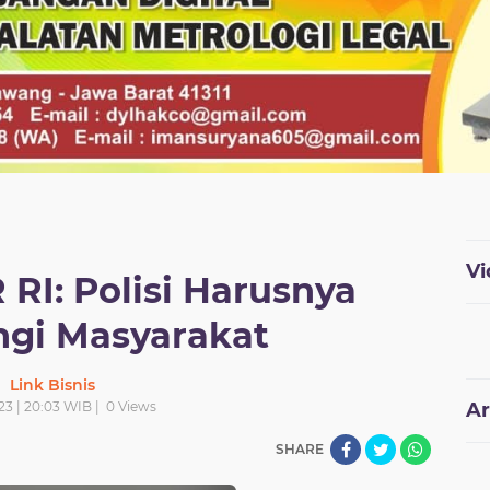
Vi
 RI: Polisi Harusnya
ngi Masyarakat
Link Bisnis
23 | 20:03 WIB |
0
Views
Ar
SHARE