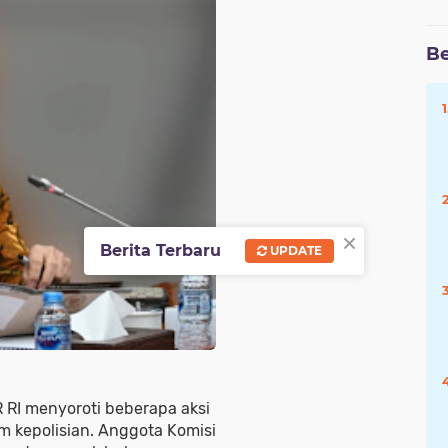
Be
Baca
Juga
:
Prabowo
Subianto:
Lima
Program
Ekonomi
×
Berita Terbaru
UPDATE
Harus
Gratis
R RI menyoroti beberapa aksi
m kepolisian. Anggota Komisi