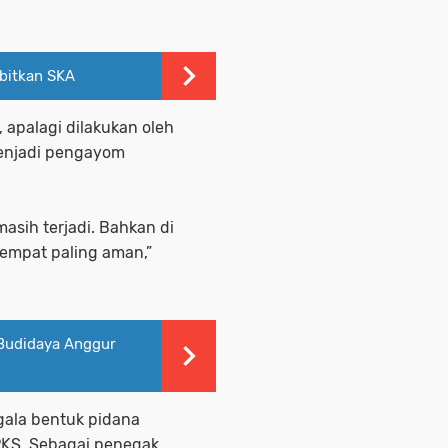
bitkan SKA
 apalagi dilakukan oleh
menjadi pengayom
masih terjadi. Bahkan di
tempat paling aman,”
Budidaya Anggur
gala bentuk pidana
PKS. Sebagai penegak