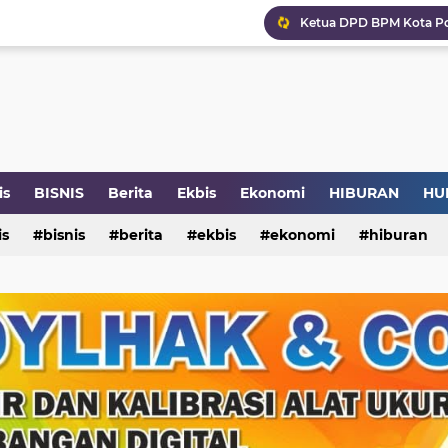
is
BISNIS
Berita
Ekbis
Ekonomi
HIBURAN
HU
is
NI
PENDIDIKAN
bisnis
berita
PERBANKAN
ekbis
ekonomi
PERDAGANGAN
hiburan
PER
pendidikan
perbankan
perdagangan
perist