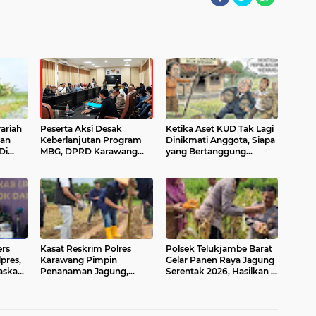
ariah
Peserta Aksi Desak
Ketika Aset KUD Tak Lagi
gan
Keberlanjutan Program
Dinikmati Anggota, Siapa
Di
MBG, DPRD Karawang
yang Bertanggung
bo
Gelar Audiensi
Jawab?
ers
Kasat Reskrim Polres
Polsek Telukjambe Barat
pres,
Karawang Pimpin
Gelar Panen Raya Jagung
askan
Penanaman Jagung,
Serentak 2026, Hasilkan 5
Perkuat Sinergi dengan
Ton Jagung Hibrida
Petani