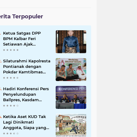
rita Terpopuler
Ketua Satgas DPP
BPM Kalbar Feri
Setiawan Ajak
Anggota,Simpatisan
BPM dan Masyarakat
Kibarkan Merah Putih
Silaturahmi Kapolresta
Sambut HUT ke-81 RI
Pontianak dengan
Pokdar Kamtibmas
Resor Kota Pontianak
Hadiri Konferensi Pers
Penyelundupan
Ballpres, Kasdam
XII/Tpr Tegaskan
Sinergisitas Jaga
Perbatasan Kalbar
Ketika Aset KUD Tak
Lagi Dinikmati
Anggota, Siapa yang
Bertanggung Jawab?