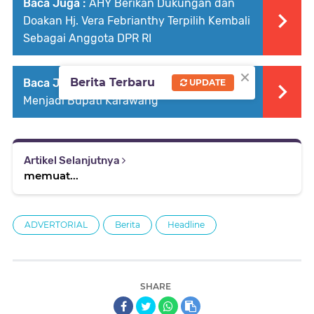
Baca Juga :
AHY Berikan Dukungan dan
Doakan Hj. Vera Febrianthy Terpilih Kembali
Sebagai Anggota DPR RI
×
Berita Terbaru
Baca Juga :
H. Aep Syaepuloh Resmi
UPDATE
Menjadi Bupati Karawang
Artikel Selanjutnya
memuat...
ADVERTORIAL
Berita
Headline
SHARE