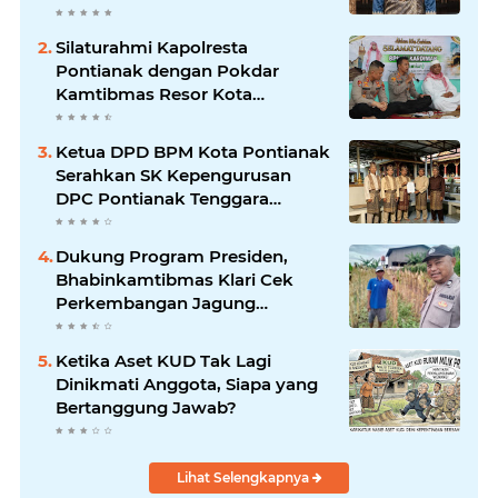
Masyarakat Kibarkan Merah
Putih Sambut HUT ke-81 RI
Silaturahmi Kapolresta
Pontianak dengan Pokdar
Kamtibmas Resor Kota
Pontianak
Ketua DPD BPM Kota Pontianak
Serahkan SK Kepengurusan
DPC Pontianak Tenggara
Periode 2026–2029
Dukung Program Presiden,
Bhabinkamtibmas Klari Cek
Perkembangan Jagung
Bersama Petani
Ketika Aset KUD Tak Lagi
Dinikmati Anggota, Siapa yang
Bertanggung Jawab?
Lihat Selengkapnya