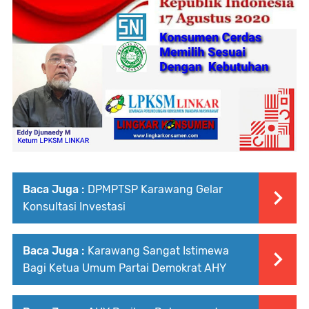
Baca Juga :
DPMPTSP Karawang Gelar
Konsultasi Investasi
Baca Juga :
Karawang Sangat Istimewa
Bagi Ketua Umum Partai Demokrat AHY