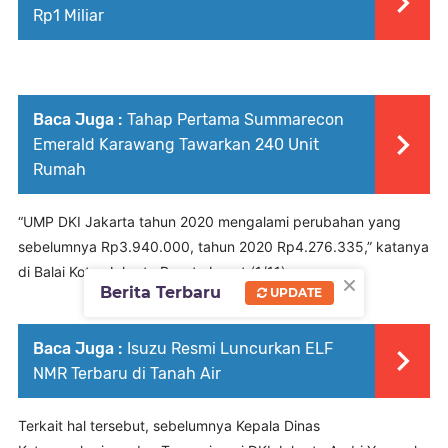
Rp1 Miliar
Baca Juga :
Tahap Pertama Summarecon
Emerald Karawang Tawarkan 240 Unit
Rumah
“UMP DKI Jakarta tahun 2020 mengalami perubahan yang
sebelumnya Rp3.940.000, tahun 2020 Rp4.276.335,” katanya
di Balai Kota, Jakarta Pusat, Jumat (1/11).
×
Berita Terbaru
UPDATE
Baca Juga :
Isuzu Resmi Luncurkan ELF
NMR Terbaru di Tanah Air
Terkait hal tersebut, sebelumnya Kepala Dinas