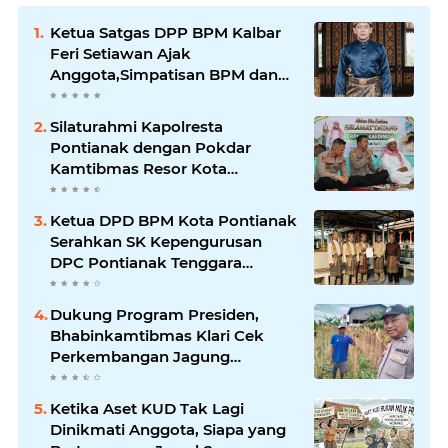
Ketua Satgas DPP BPM Kalbar
Feri Setiawan Ajak
Anggota,Simpatisan BPM dan
Masyarakat Kibarkan Merah
Putih Sambut HUT ke-81 RI
Silaturahmi Kapolresta
Pontianak dengan Pokdar
Kamtibmas Resor Kota
Pontianak
Ketua DPD BPM Kota Pontianak
Serahkan SK Kepengurusan
DPC Pontianak Tenggara
Periode 2026–2029
Dukung Program Presiden,
Bhabinkamtibmas Klari Cek
Perkembangan Jagung
Bersama Petani
Ketika Aset KUD Tak Lagi
Dinikmati Anggota, Siapa yang