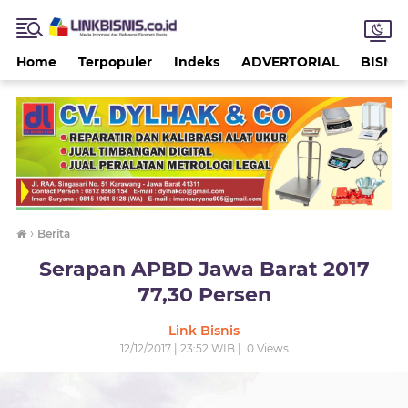
Home
Terpopuler
Indeks
ADVERTORIAL
BISNIS
›
Berita
Serapan APBD Jawa Barat 2017
77,30 Persen
Link Bisnis
12/12/2017 | 23:52 WIB |
0
Views