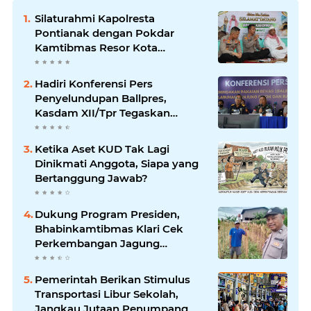
Silaturahmi Kapolresta
Pontianak dengan Pokdar
Kamtibmas Resor Kota
Pontianak
Hadiri Konferensi Pers
Penyelundupan Ballpres,
Kasdam XII/Tpr Tegaskan
Sinergisitas Jaga Perbatasan
Kalbar
Ketika Aset KUD Tak Lagi
Dinikmati Anggota, Siapa yang
Bertanggung Jawab?
Dukung Program Presiden,
Bhabinkamtibmas Klari Cek
Perkembangan Jagung
Bersama Petani
Pemerintah Berikan Stimulus
Transportasi Libur Sekolah,
Jangkau Jutaan Penumpang